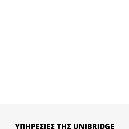
Κάλυψη
Για τη συμπλήρωση των Αιτήσεων και
απαραίτητων εγγράφων για τις
Σπουδές σου στο Εξωτερικό
(Βιογραφικό Σημείωμα, Personal
Statement , CV κλπ)
ΥΠΗΡΕΣΊΕΣ ΤΗΣ UNIBRIDGE