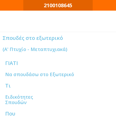
Μετάβαση
2100108645
στο
περιεχόμενο
Σπουδές στο εξωτερικό
(Α' Πτυχίο - Μεταπτυχιακά)
ΓΙΑΤΙ
Να σπουδάσω στο Εξωτερικό
Τι
Ειδικότητες
Σπουδών
Που