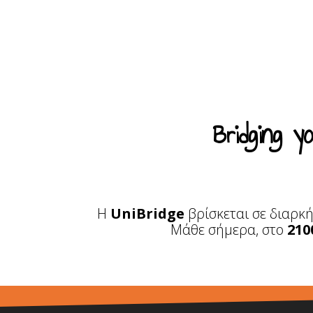
Bridging 
Η
UniBridge
βρίσκεται σε διαρκ
Μάθε σήμερα, στο
210