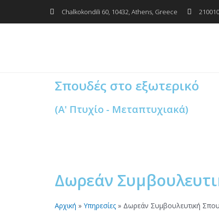
Μετάβαση
Chalkokondili 60, 10432, Athens, Greece
21001
στο
περιεχόμενο
Σπουδές στο εξωτερικό
(Α' Πτυχίο - Μεταπτυχιακά)
Δωρεάν Συμβουλευτ
Αρχική
»
Υπηρεσίες
»
Δωρεάν Συμβουλευτική Σπο