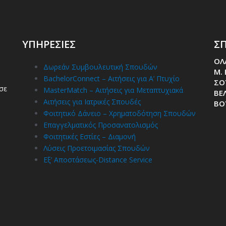
ΥΠΗΡΕΣΙΕΣ
ΣΠ
ΟΛ
Δωρεάν Συμβουλευτική Σπουδών
Μ.
BachelorConnect – Αιτήσεις για Α’ Πτυχίο
ΣΟ
σε
MasterMatch – Αιτήσεις για Μεταπτυχιακά
ΒΕΛ
Αιτήσεις για Ιατρικές Σπουδές
ΒΟ
Φοιτητικό Δάνειο – Χρηματοδότηση Σπουδών
Επαγγελματικός Προσανατολισμός
Φοιτητικές Εστίες – Διαμονή
Λύσεις Προετοιμασίας Σπουδών
Εξ’ Αποστάσεως-Distance Service