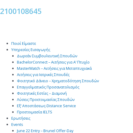
Μετάβαση
2100108645
στο
περιεχόμενο
Ποιοί Είμαστε
Υπηρεσίες Εισαγωγής
Δωρεάν Συμβουλευτική Σπουδών
BachelorConnect – Αιτήσεις για Α’ Πτυχίο
MasterMatch – Αιτήσεις για Μεταπτυχιακά
Αιτήσεις για Ιατρικές Σπουδές
Φοιτητικό Δάνειο – Χρηματοδότηση Σπουδών
Επαγγελματικός Προσανατολισμός
Φοιτητικές Εστίες – Διαμονή
Λύσεις Προετοιμασίας Σπουδών
Εξ’ Αποστάσεως-Distance Service
Προετοιμασία IELTS
Ερωτήσεις
Events
June 22 Entry – Brunel Offer-Day