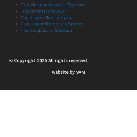
Γιατί: Nα σπουδάσω στο Εξωτερικό
Τι: Ειδικότητες Σπουδών
Που: Χώρες / Πανεπιστήμια
Πως: Προϋποθέσεις / Διαδικασίες
Πόσο: Διαβίωση / Δίδακτρα
© Copyright
2026
All rights reserved
website by 9AM