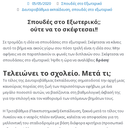
05/05/2020
Σπουδές στο Εξωτερικό
Δευτεροβάθμια εκπαίδευση
,
σπουδές στο εξωτερικό
Σπουδές στο
E
ξωτερικό;;
ούτε να το σκέφτεσαι!!
Σε τρομάζει η ιδέα να σπουδάσεις στο εξωτερικό; Σκέφτεσαι να κάνεις
αυτό το βήμα και ακούς γύρω σου πόσο τρελή είναι η ιδέα σου; Μην
αφήνεις να σε παραπλανούν οι φωνές των διπλανών σου. Σκέφτεσαι να
σπουδάσεις στο εξωτερικό; Ήρθε η ώρα να αναλάβεις
δράση
!
Τελειώνει το σχολείο. Μετά τι;
Το τέλος της Δευτεροβάθμιας Εκπαίδευσης σηματοδοτεί την αρχή μιας
καινούριας πορείας στη ζωή των περισσότερων εφήβων, με ένα
μεγάλο ποσοστό αυτών, να βασίζονται στη βαθμολογική έκβασή της
για την επιλογή και τον καθορισμό των επόμενων βημάτων τους.
Η Τριτοβάθμια (Πανεπιστημιακή) Εκπαίδευση, ξεκινά μετά το τέλος του
Λυκείου και ο νεαρός πλέον ενήλικας, καλείται να αποφασίσει για τη
μελλοντική του σταδιοδρομία με βάση διάφορα κριτήρια (προσωπικό