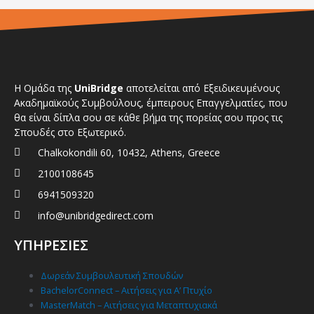
Η Ομάδα της
UniBridge
αποτελείται από Εξειδικευμένους
Ακαδημαϊκούς Συμβούλους, έμπειρους Επαγγελματίες, που
θα είναι δίπλα σου σε κάθε βήμα της πορείας σου προς τις
Σπουδές στο Εξωτερικό.
Chalkokondili 60, 10432, Athens, Greece
2100108645
6941509320
info@unibridgedirect.com
ΥΠΗΡΕΣΙΕΣ
Δωρεάν Συμβουλευτική Σπουδών
BachelorConnect – Αιτήσεις για Α’ Πτυχίο
MasterMatch – Αιτήσεις για Μεταπτυχιακά