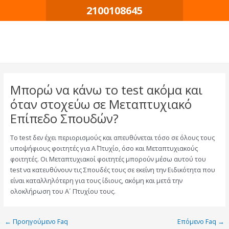
Μετάβαση
Πλοήγηση
2100108645
στο
δημοσιεύσεων
περιεχόμενο
Μπορώ να κάνω το test ακόμα και
όταν στοχεύω σε Μεταπτυχιακό
Επίπεδο Σπουδών?
Το test δεν έχει περιορισμούς και απευθύνεται τόσο σε όλους τους
υποψήφιους φοιτητές για Α΄ Πτυχίο, όσο και Μεταπτυχιακούς
φοιτητές. Οι Μεταπτυχιακοί φοιτητές μπορούν μέσω αυτού του
test να κατευθύνουν τις Σπουδές τους σε εκείνη την Ειδικότητα που
είναι καταλληλότερη για τους ίδιους, ακόμη και μετά την
ολοκλήρωση του Α´ Πτυχίου τους.
←
Προηγούμενο Faq
Επόμενο Faq
→