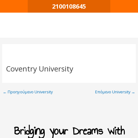
Μετάβαση
Πλοήγηση
2100108645
στο
δημοσιεύσεων
περιεχόμενο
Coventry University
←
Προηγούμενο University
Επόμενο University
→
Bridging your Dreams with