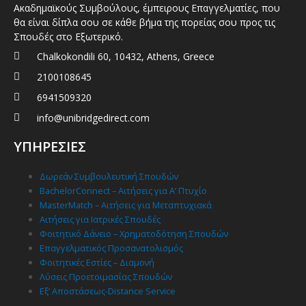
Ακαδημαϊκούς Συμβούλους, έμπειρους Επαγγελματίες, που
θα είναι δίπλα σου σε κάθε βήμα της πορείας σου προς τις
Σπουδές στο Εξωτερικό.
Chalkokondili 60, 10432, Athens, Greece
2100108645
6941509320
info@unibridgedirect.com
ΥΠΗΡΕΣΙΕΣ
Δωρεάν Συμβουλευτική Σπουδών
BachelorConnect – Αιτήσεις για Α’ Πτυχίο
MasterMatch – Αιτήσεις για Μεταπτυχιακά
Αιτήσεις για Ιατρικές Σπουδές
Φοιτητικό Δάνειο – Χρηματοδότηση Σπουδών
Επαγγελματικός Προσανατολισμός
Φοιτητικές Εστίες – Διαμονή
Λύσεις Προετοιμασίας Σπουδών
Εξ’ Αποστάσεως-Distance Service