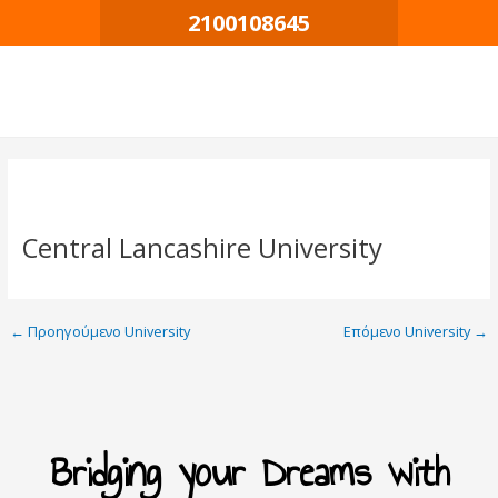
Μετάβαση
Πλοήγηση
2100108645
στο
δημοσιεύσεων
περιεχόμενο
Central Lancashire University
←
Προηγούμενο University
Επόμενο University
→
Bridging your Dreams with