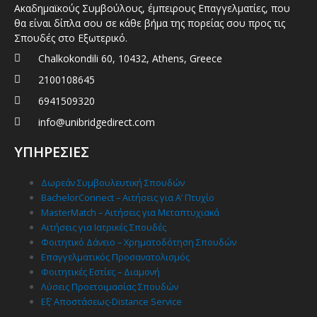
Ακαδημαϊκούς Συμβούλους, έμπειρους Επαγγελματίες, που
θα είναι δίπλα σου σε κάθε βήμα της πορείας σου προς τις
Σπουδές στο Εξωτερικό.
Chalkokondili 60, 10432, Athens, Greece
2100108645
6941509320
info@unibridgedirect.com
ΥΠΗΡΕΣΙΕΣ
Δωρεάν Συμβουλευτική Σπουδών
BachelorConnect – Αιτήσεις για Α’ Πτυχίο
MasterMatch – Αιτήσεις για Μεταπτυχιακά
Αιτήσεις για Ιατρικές Σπουδές
Φοιτητικό Δάνειο – Χρηματοδότηση Σπουδών
Επαγγελματικός Προσανατολισμός
Φοιτητικές Εστίες – Διαμονή
Λύσεις Προετοιμασίας Σπουδών
Εξ’ Αποστάσεως-Distance Service