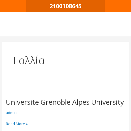
Μετάβαση
2100108645
στο
περιεχόμενο
Γαλλία
Universite
Grenoble
Universite Grenoble Alpes University
Alpes
University
admin
Read More »