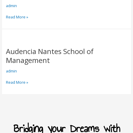
admin
Read More »
Audencia
Nantes
Audencia Nantes School of
School
of
Management
Management
admin
Read More »
Bridging your Dreams with