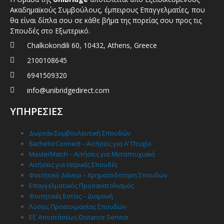
Ακαδημαϊκούς Συμβούλους, έμπειρους Επαγγελματίες, που
θα είναι δίπλα σου σε κάθε βήμα της πορείας σου προς τις
Σπουδές στο Εξωτερικό.
Chalkokondili 60, 10432, Athens, Greece
2100108645
6941509320
info@unibridgedirect.com
ΥΠΗΡΕΣΙΕΣ
Δωρεάν Συμβουλευτική Σπουδών
BachelorConnect – Αιτήσεις για Α’ Πτυχίο
MasterMatch – Αιτήσεις για Μεταπτυχιακά
Αιτήσεις για Ιατρικές Σπουδές
Φοιτητικό Δάνειο – Χρηματοδότηση Σπουδών
Επαγγελματικός Προσανατολισμός
Φοιτητικές Εστίες – Διαμονή
Λύσεις Προετοιμασίας Σπουδών
Εξ’ Αποστάσεως-Distance Service