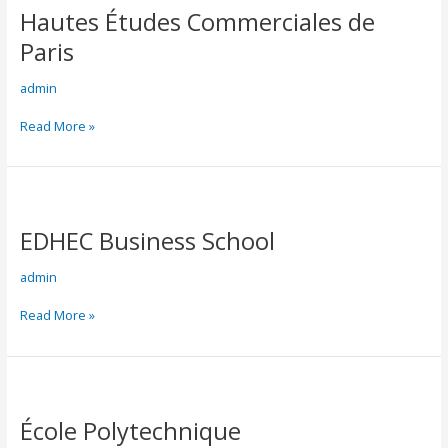
Hautes Études Commerciales de
Commerciales
de
Paris
Paris
admin
Read More »
EDHEC
Business
EDHEC Business School
School
admin
Read More »
École
Polytechnique
École Polytechnique