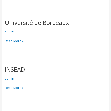
Université
de
Université de Bordeaux
Bordeaux
admin
Read More »
INSEAD
INSEAD
admin
Read More »
Hautes
Études