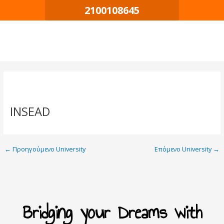
Μετάβαση
Πλοήγηση
2100108645
στο
δημοσιεύσεων
περιεχόμενο
INSEAD
←
Προηγούμενο University
Επόμενο University
→
Bridging your Dreams with