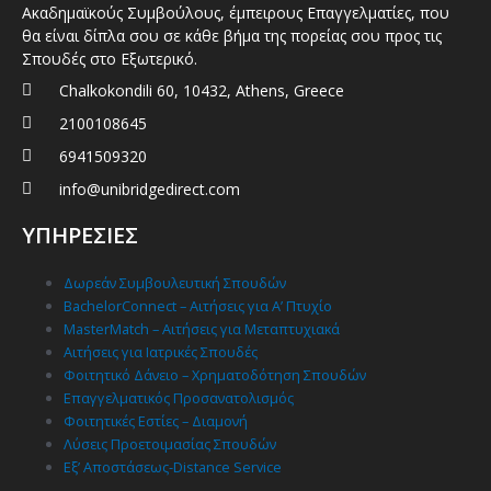
Ακαδημαϊκούς Συμβούλους, έμπειρους Επαγγελματίες, που
θα είναι δίπλα σου σε κάθε βήμα της πορείας σου προς τις
Σπουδές στο Εξωτερικό.
Chalkokondili 60, 10432, Athens, Greece
2100108645
6941509320
info@unibridgedirect.com
ΥΠΗΡΕΣΙΕΣ
Δωρεάν Συμβουλευτική Σπουδών
BachelorConnect – Αιτήσεις για Α’ Πτυχίο
MasterMatch – Αιτήσεις για Μεταπτυχιακά
Αιτήσεις για Ιατρικές Σπουδές
Φοιτητικό Δάνειο – Χρηματοδότηση Σπουδών
Επαγγελματικός Προσανατολισμός
Φοιτητικές Εστίες – Διαμονή
Λύσεις Προετοιμασίας Σπουδών
Εξ’ Αποστάσεως-Distance Service