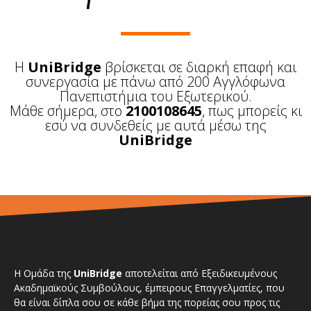
Η
UniBridge
βρίσκεται σε διαρκή επαφή και
συνεργασία με πάνω από 200 Αγγλόφωνα
Πανεπιστήμια του Εξωτερικού.
Μάθε σήμερα, στο
2100108645
, πως μπορείς κι
εσύ να συνδεθείς με αυτά μέσω της
UniBridge
Η Ομάδα της
UniBridge
αποτελείται από Εξειδικευμένους
Ακαδημαϊκούς Συμβούλους, έμπειρους Επαγγελματίες, που
θα είναι δίπλα σου σε κάθε βήμα της πορείας σου προς τις