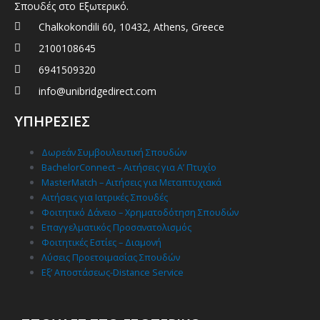
Σπουδές στο Εξωτερικό.
Chalkokondili 60, 10432, Athens, Greece
2100108645
6941509320
info@unibridgedirect.com
ΥΠΗΡΕΣΙΕΣ
Δωρεάν Συμβουλευτική Σπουδών
BachelorConnect – Αιτήσεις για Α’ Πτυχίο
MasterMatch – Αιτήσεις για Μεταπτυχιακά
Αιτήσεις για Ιατρικές Σπουδές
Φοιτητικό Δάνειο – Χρηματοδότηση Σπουδών
Επαγγελματικός Προσανατολισμός
Φοιτητικές Εστίες – Διαμονή
Λύσεις Προετοιμασίας Σπουδών
Εξ’ Αποστάσεως-Distance Service