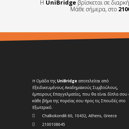
Η
UniBridge
βρίσκεται σε διαρκ
Μάθε σήμερα, στο
210
Η Ομάδα της
UniBridge
αποτελείται από
Εξειδικευμένους Ακαδημαϊκούς Συμβούλους,
έμπειρους Επαγγελματίες, που θα είναι δίπλα σου 
κάθε βήμα της πορείας σου προς τις Σπουδές στο
Εξωτερικό.
Chalkokondili 60, 10432, Athens, Greece
2100108645