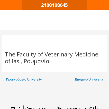
Μετάβαση
Πλοήγηση
2100108645
στο
δημοσιεύσεων
περιεχόμενο
The Faculty of Veterinary Medicine
of Iasi, Ρουμανία
←
Προηγούμενο University
Επόμενο University
→