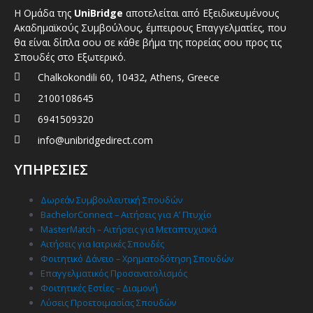
Η Ομάδα της
UniBridge
αποτελείται από Εξειδικευμένους
Ακαδημαϊκούς Συμβούλους, έμπειρους Επαγγελματίες, που
θα είναι δίπλα σου σε κάθε βήμα της πορείας σου προς τις
Σπουδές στο Εξωτερικό.
Chalkokondili 60, 10432, Athens, Greece
2100108645
6941509320
info@unibridgedirect.com
ΥΠΗΡΕΣΙΕΣ
Δωρεάν Συμβουλευτική Σπουδών
BachelorConnect – Αιτήσεις για Α’ Πτυχίο
MasterMatch – Αιτήσεις για Μεταπτυχιακά
Αιτήσεις για Ιατρικές Σπουδές
Φοιτητικό Δάνειο – Χρηματοδότηση Σπουδών
Επαγγελματικός Προσανατολισμός
Φοιτητικές Εστίες – Διαμονή
Λύσεις Προετοιμασίας Σπουδών