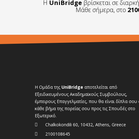
Η
UniBridge
βρίσκεται σε διαρκ
Μάθε σήμερα, στο
210
Η Ομάδα της
UniBridge
αποτελείται από
Εξειδικευμένους Ακαδημαϊκούς Συμβούλους,
έμπειρους Επαγγελματίες, που θα είναι δίπλα σου 
κάθε βήμα της πορείας σου προς τις Σπουδές στο
Εξωτερικό.
Chalkokondili 60, 10432, Athens, Greece
2100108645