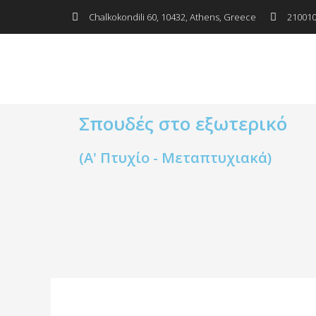
Μετάβαση
Πλοήγηση
Chalkokondili 60, 10432, Athens, Greece
21001
στο
δημοσιεύσεων
περιεχόμενο
Σπουδές στο εξωτερικό
(Α' Πτυχίο - Μεταπτυχιακά)