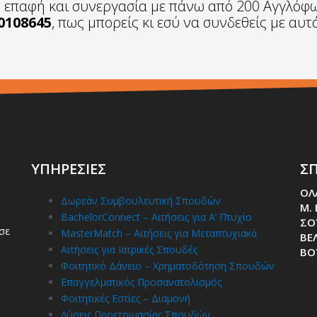
ή επαφή και συνεργασία με πάνω από 200 Αγγλόφ
0108645
, πως μπορείς κι εσύ να συνδεθείς με αυ
ΥΠΗΡΕΣΙΕΣ
ΣΠ
ΟΛ
Δωρεάν Συμβουλευτική Σπουδών
Μ.
BachelorConnect – Αιτήσεις για Α’ Πτυχίο
ΣΟ
σε
MasterMatch – Αιτήσεις για Μεταπτυχιακά
ΒΕΛ
Αιτήσεις για Ιατρικές Σπουδές
ΒΟ
Φοιτητικό Δάνειο – Χρηματοδότηση Σπουδών
Επαγγελματικός Προσανατολισμός
Φοιτητικές Εστίες – Διαμονή
Λύσεις Προετοιμασίας Σπουδών