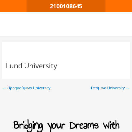
Μετάβαση
Πλοήγηση
2100108645
στο
δημοσιεύσεων
περιεχόμενο
Lund University
←
Προηγούμενο University
Επόμενο University
→
Bridging your Dreams with