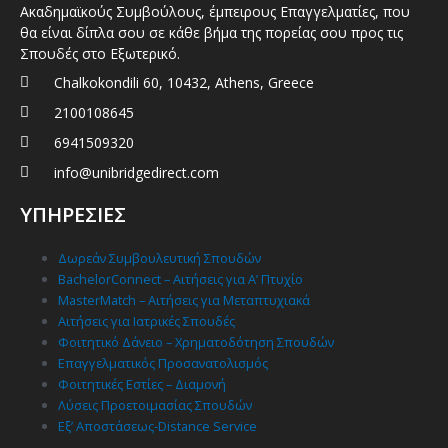
Ακαδημαϊκούς Συμβούλους, έμπειρους Επαγγελματίες, που
θα είναι δίπλα σου σε κάθε βήμα της πορείας σου προς τις
Σπουδές στο Εξωτερικό.
Chalkokondili 60, 10432, Athens, Greece
2100108645
6941509320
info@unibridgedirect.com
ΥΠΗΡΕΣΙΕΣ
Δωρεάν Συμβουλευτική Σπουδών
BachelorConnect – Αιτήσεις για Α’ Πτυχίο
MasterMatch – Αιτήσεις για Μεταπτυχιακά
Αιτήσεις για Ιατρικές Σπουδές
Φοιτητικό Δάνειο – Χρηματοδότηση Σπουδών
Επαγγελματικός Προσανατολισμός
Φοιτητικές Εστίες – Διαμονή
Λύσεις Προετοιμασίας Σπουδών
Εξ’ Αποστάσεως-Distance Service