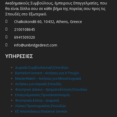
Ακαδημαϊκούς Συμβούλους, έμπειρους Επαγγελματίες, που
θα είναι δίπλα σου σε κάθε βήμα της πορείας σου προς τις
Σπουδές στο Εξωτερικό.
Chalkokondili 60, 10432, Athens, Greece
2100108645
6941509320
info@unibridgedirect.com
ΥΠΗΡΕΣΙΕΣ
Δωρεάν Συμβουλευτική Σπουδών
BachelorConnect – Αιτήσεις για Α’ Πτυχίο
MasterMatch – Αιτήσεις για Μεταπτυχιακά
Αιτήσεις για Ιατρικές Σπουδές
Φοιτητικό Δάνειο – Χρηματοδότηση Σπουδών
Επαγγελματικός Προσανατολισμός
Φοιτητικές Εστίες – Διαμονή
Λύσεις Προετοιμασίας Σπουδών
Εξ’ Αποστάσεως-Distance Service