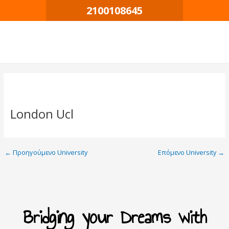
Μετάβαση
Πλοήγηση
2100108645
στο
δημοσιεύσεων
περιεχόμενο
London Ucl
←
Προηγούμενο University
Επόμενο University
→
Bridging your Dreams with