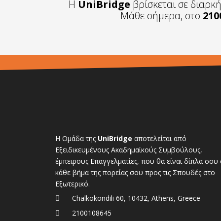
Η
UniBridge
βρίσκεται σε διαρκ
Μάθε σήμερα, στο
210
Η Ομάδα της
UniBridge
αποτελείται από
Εξειδικευμένους Ακαδημαϊκούς Συμβούλους,
έμπειρους Επαγγελματίες, που θα είναι δίπλα σου 
κάθε βήμα της πορείας σου προς τις Σπουδές στο
Εξωτερικό.
Chalkokondili 60, 10432, Athens, Greece
2100108645