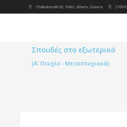
Μετάβαση
Πλοήγηση
Chalkokondili 60, 10432, Athens, Greece
21001
στο
δημοσιεύσεων
περιεχόμενο
Σπουδές στο εξωτερικό
(Α' Πτυχίο - Μεταπτυχιακά)