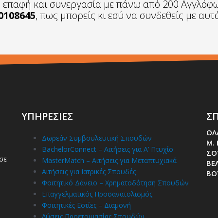
ή επαφή και συνεργασία με πάνω από 200 Αγγλόφ
0108645
, πως μπορείς κι εσύ να συνδεθείς με αυ
ΥΠΗΡΕΣΙΕΣ
ΣΠ
ΟΛ
Δωρεάν Συμβουλευτική Σπουδών
Μ.
BachelorConnect – Αιτήσεις για Α’ Πτυχίο
ΣΟ
σε
MasterMatch – Αιτήσεις για Μεταπτυχιακά
ΒΕΛ
Αιτήσεις για Ιατρικές Σπουδές
ΒΟ
Φοιτητικό Δάνειο – Χρηματοδότηση Σπουδών
Επαγγελματικός Προσανατολισμός
Φοιτητικές Εστίες – Διαμονή
Λύσεις Προετοιμασίας Σπουδών