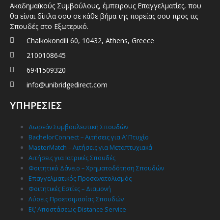
Ακαδημαϊκούς Συμβούλους, έμπειρους Επαγγελματίες, που
θα είναι δίπλα σου σε κάθε βήμα της πορείας σου προς τις
Σπουδές στο Εξωτερικό.
Chalkokondili 60, 10432, Athens, Greece
2100108645
6941509320
info@unibridgedirect.com
ΥΠΗΡΕΣΙΕΣ
Δωρεάν Συμβουλευτική Σπουδών
BachelorConnect – Αιτήσεις για Α’ Πτυχίο
MasterMatch – Αιτήσεις για Μεταπτυχιακά
Αιτήσεις για Ιατρικές Σπουδές
Φοιτητικό Δάνειο – Χρηματοδότηση Σπουδών
Επαγγελματικός Προσανατολισμός
Φοιτητικές Εστίες – Διαμονή
Λύσεις Προετοιμασίας Σπουδών
Εξ’ Αποστάσεως-Distance Service