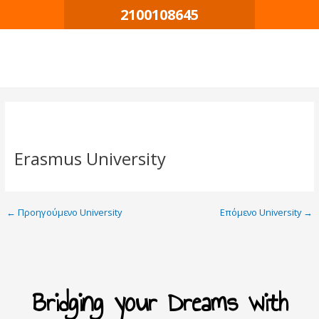
Μετάβαση
Πλοήγηση
2100108645
στο
δημοσιεύσεων
περιεχόμενο
Erasmus University
←
Προηγούμενο University
Επόμενο University
→
Bridging your Dreams with