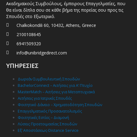
Ακαδημαϊκούς Συμβούλους, έμπειρους Επαγγελματίες, που
θα είναι δίπλα σου σε κάθε βήμα της πορείας σου προς τις
Σπουδές στο Εξωτερικό.
Chalkokondili 60, 10432, Athens, Greece
2100108645
6941509320
info@unibridgedirect.com
ΥΠΗΡΕΣΙΕΣ
Δωρεάν Συμβουλευτική Σπουδών
BachelorConnect – Αιτήσεις για Α’ Πτυχίο
MasterMatch – Αιτήσεις για Μεταπτυχιακά
Αιτήσεις για Ιατρικές Σπουδές
Φοιτητικό Δάνειο – Χρηματοδότηση Σπουδών
Επαγγελματικός Προσανατολισμός
Φοιτητικές Εστίες – Διαμονή
Λύσεις Προετοιμασίας Σπουδών
Εξ’ Αποστάσεως-Distance Service