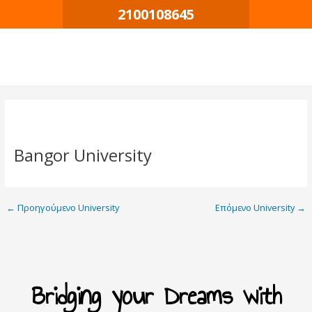
Μετάβαση
Πλοήγηση
2100108645
στο
δημοσιεύσεων
περιεχόμενο
Bangor University
←
Προηγούμενο University
Επόμενο University
→
Bridging your Dreams with