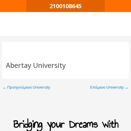
Μετάβαση
Πλοήγηση
2100108645
στο
δημοσιεύσεων
περιεχόμενο
Abertay University
←
Προηγούμενο University
Επόμενο University
→
Bridging your Dreams with