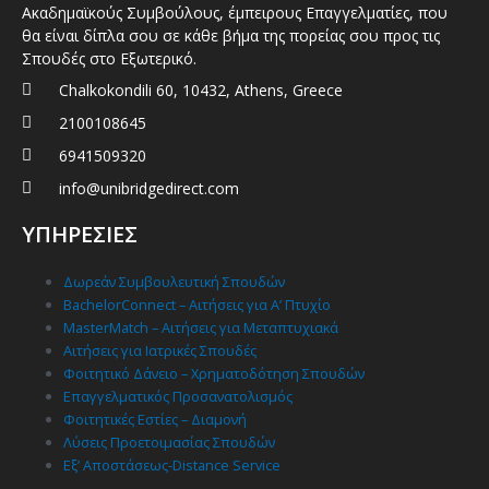
Ακαδημαϊκούς Συμβούλους, έμπειρους Επαγγελματίες, που
θα είναι δίπλα σου σε κάθε βήμα της πορείας σου προς τις
Σπουδές στο Εξωτερικό.
Chalkokondili 60, 10432, Athens, Greece
2100108645
6941509320
info@unibridgedirect.com
ΥΠΗΡΕΣΙΕΣ
Δωρεάν Συμβουλευτική Σπουδών
BachelorConnect – Αιτήσεις για Α’ Πτυχίο
MasterMatch – Αιτήσεις για Μεταπτυχιακά
Αιτήσεις για Ιατρικές Σπουδές
Φοιτητικό Δάνειο – Χρηματοδότηση Σπουδών
Επαγγελματικός Προσανατολισμός
Φοιτητικές Εστίες – Διαμονή
Λύσεις Προετοιμασίας Σπουδών
Εξ’ Αποστάσεως-Distance Service